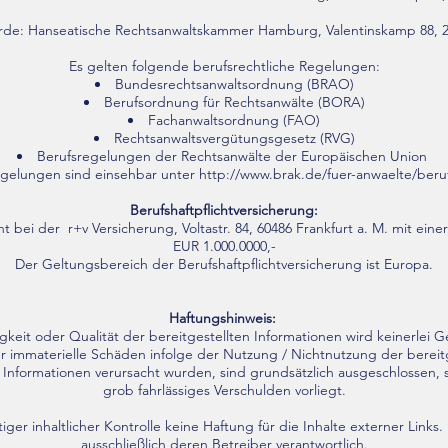
rde: Hanseatische Rechtsanwaltskammer Hamburg, Valentinskamp 88,
Es gelten folgende berufsrechtliche Regelungen:
Bundesrechtsanwaltsordnung (BRAO)
Berufsordnung für Rechtsanwälte (BORA)
Fachanwaltsordnung (FAO)
Rechtsanwaltsvergütungsgesetz (RVG)
Berufsregelungen der Rechtsanwälte der Europäischen Union
gelungen sind einsehbar unter
http://www.brak.de/fuer-anwaelte/beru
Berufshaftpflichtversicherung:
ht bei der r+v Versicherung, Voltastr. 84, 60486 Frankfurt a. M. mit ei
EUR 1.000.0000,-
Der Geltungsbereich der Berufshaftpflichtversicherung ist Europa.
Haftungshinweis:
ändigkeit oder Qualität der bereitgestellten Informationen wird keiner
er immaterielle Schäden infolge der Nutzung / Nichtnutzung der bereit
Informationen verursacht wurden, sind grundsätzlich ausgeschlossen, s
grob fahrlässiges Verschulden vorliegt.
ger inhaltlicher Kontrolle keine Haftung für die Inhalte externer Links. 
ausschließlich deren Betreiber verantwortlich.